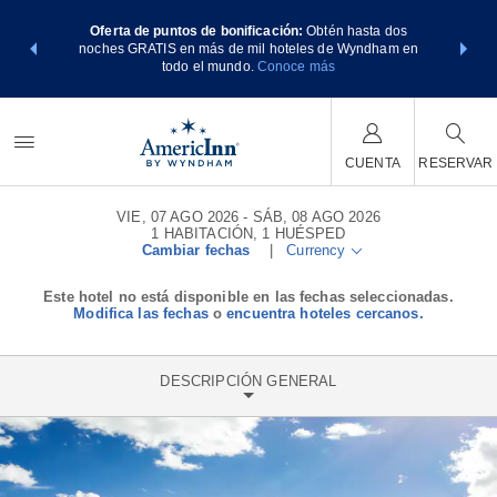
os Paquetes
Oferta de puntos de bonificación:
Obtén hasta dos
Agrupa tu 
tos Wyndham
noches GRATIS en más de mil hoteles de Wyndham en
de viaje d
E MÁS
todo el mundo.
Conoce más
Rewar
CUENTA
RESERVAR
VIE, 07 AGO 2026
SÁB, 08 AGO 2026
1
HABITACIÓN
,
1
HUÉSPED
Cambiar fechas
|
Currency
Este hotel no está disponible en las fechas seleccionadas.
Modifica las fechas
o
encuentra hoteles cercanos.
DESCRIPCIÓN GENERAL