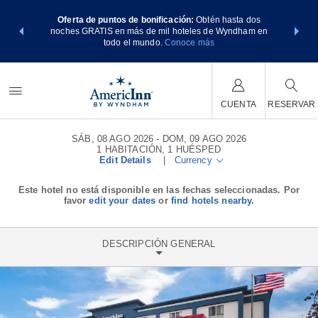
os Paquetes
Oferta de puntos de bonificación:
Obtén hasta dos
Agrupa tu 
tos Wyndham
noches GRATIS en más de mil hoteles de Wyndham en
de viaje d
E MÁS
todo el mundo.
Conoce más
Rewar
CUENTA
RESERVAR
SÁB, 08 AGO 2026
DOM, 09 AGO 2026
1
HABITACIÓN
,
1
HUÉSPED
Edit Details
|
Currency
Este hotel no está disponible en las fechas seleccionadas. Por
favor
edit your dates
or
find hotels nearby.
DESCRIPCIÓN GENERAL