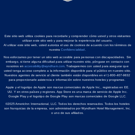
Este sitio web utiliza cookies para recordarle y comprender cómo usted y otros visitantes
utilizan este sitio web y para mejorar la experiencia del usuario.
Al utilizar este sitio web, usted autoriza el uso de cookies de acuerdo con los términos de
nuestra
Confidencialidad
.
Nos esforzamos por tener un sitio web accesible para personas con discapacidades. Sin
embargo, si tiene alguna dificultad para utilizar nuestro sitio, póngase en contacto con
nosotros en
accessibility@wyndham.com
. Trabajaremos con usted para asegurar que
usted tenga acceso completo a la información disponible para el público en nuestro sitio.
Nuestros agentes de servicio al cliente también están disponibles en el 1-800-407-9832
para proporcionarle asistencia e información sobre nuestros hoteles y programas.
Apple y el logotipo de Apple son marcas comerciales de Apple Inc., registradas en EE.
UU. Y en otros países y regiones. App Store es una marca de servicio de Apple Inc.
Google Play y el logotipo de Google Play son marcas comerciales de Google LLC.
©2025 AmericInn International, LLC. Todos los derechos reservados. Todos los hoteles
son franquicias de la empresa, son administrados por Wyndham Hotel Management, Inc.
o uno de sus afiliados.