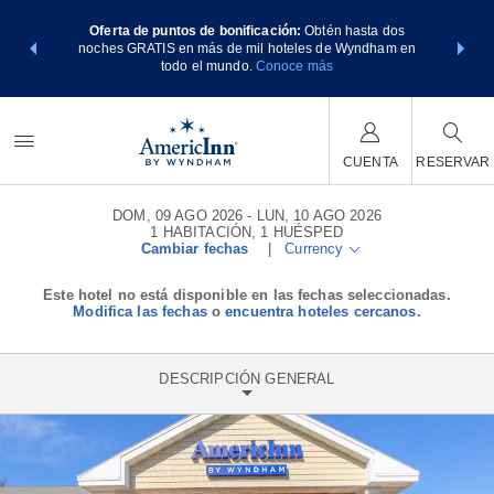
os Paquetes
Oferta de puntos de bonificación:
Obtén hasta dos
Agrupa tu 
tos Wyndham
noches GRATIS en más de mil hoteles de Wyndham en
de viaje d
E MÁS
todo el mundo.
Conoce más
Rewar
CUENTA
RESERVAR
DOM, 09 AGO 2026
LUN, 10 AGO 2026
1
HABITACIÓN
,
1
HUÉSPED
Cambiar fechas
|
Currency
Este hotel no está disponible en las fechas seleccionadas.
Modifica las fechas
o
encuentra hoteles cercanos.
DESCRIPCIÓN GENERAL