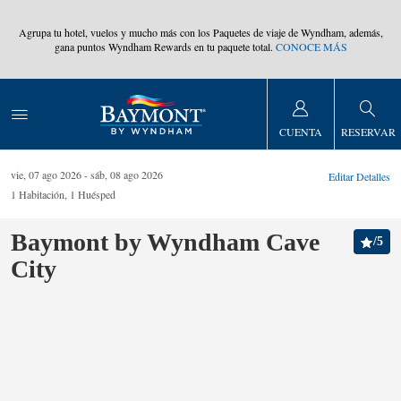
,
Agrupa tu hotel, vuelos y mucho más con los Paquetes de viaje de Wyndham, además,
gana puntos Wyndham Rewards en tu paquete total.
CONOCE MÁS
CUENTA
RESERVAR
vie, 07 ago 2026
sáb, 08 ago 2026
Editar Detalles
1
Habitación
,
1
Huésped
Baymont by Wyndham Cave
/
5
City