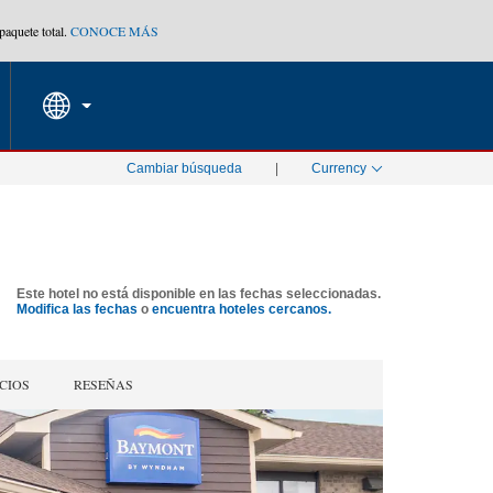
aquete total.
CONOCE MÁS
Agrupa tu hotel, vuelos y mucho más con los Paquete
RESERVAR AHORA
PED
TARIFAS ESPECIALES
Cambiar búsqueda
|
Currency
Este hotel no está disponible en las fechas seleccionadas.
Modifica las fechas
o
encuentra hoteles cercanos.
CIOS
RESEÑAS