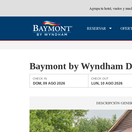
Wyndham Rewards en tu paquete total.
CONOCE MÁS
Agrupa tu hotel, vuelos y mu
CHE
DOM
RESERVAR
OFER
Baymont by Wyndham D
CHECK IN
CHECK OUT
DOM, 09 AGO 2026
LUN, 10 AGO 2026
DESCRIPCIÓN GENE