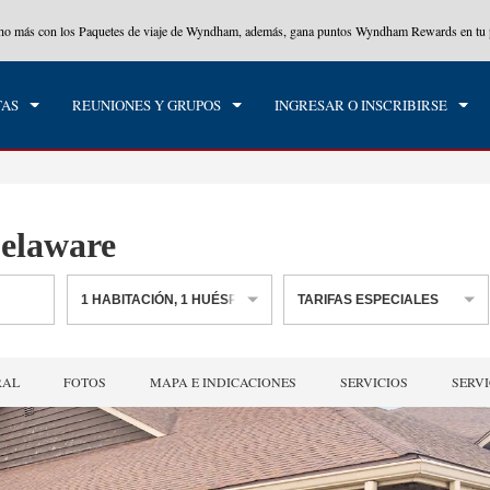
cho más con los Paquetes de viaje de Wyndham, además, gana puntos Wyndham Rewards en tu p
CK IN
CHECK OUT
1
HABITACIÓN
,
1
HUÉS
, 09 AGO 2026
LUN, 10 AGO 2026
TAS
REUNIONES Y GRUPOS
INGRESAR O INSCRIBIRSE
elaware
1
HABITACIÓN
,
1
HUÉSPED
TARIFAS ESPECIALES
RAL
FOTOS
MAPA E INDICACIONES
SERVICIOS
SERVI