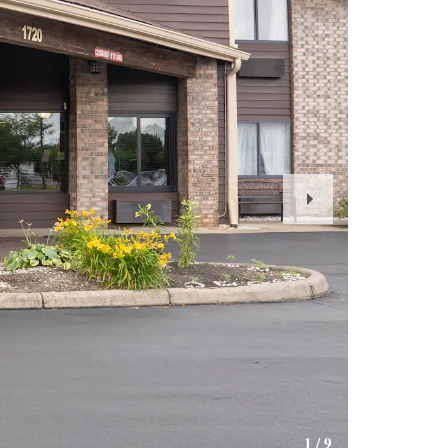
Next
Slide
1
/
9