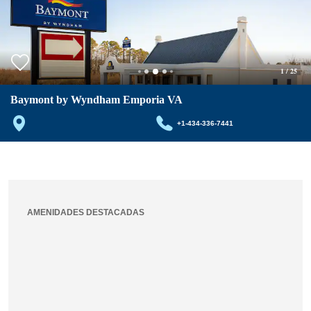
1
/
25
Baymont by Wyndham Emporia VA
+1-434-336-7441
AMENIDADES DESTACADAS