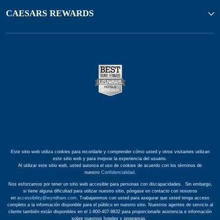
CAESARS REWARDS
Este sitio web utiliza cookies para recordarle y comprender cómo usted y otros visitantes utilizan
este sitio web y para mejorar la experiencia del usuario.
Al utilizar este sitio web, usted autoriza el uso de cookies de acuerdo con los términos de
nuestro
Confidencialidad
.
Nos esforzamos por tener un sitio web accesible para personas con discapacidades. Sin embargo,
si tiene alguna dificultad para utilizar nuestro sitio, póngase en contacto con nosotros
en
accessibility@wyndham.com
. Trabajaremos con usted para asegurar que usted tenga acceso
completo a la información disponible para el público en nuestro sitio. Nuestros agentes de servicio al
cliente también están disponibles en el 1-800-407-9832 para proporcionarle asistencia e información
sobre nuestros hoteles y programas.