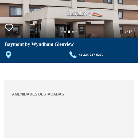
1
/
17
Baymont by Wyndham Glenview
+1-224-217-5230
AMENIDADES DESTACADAS