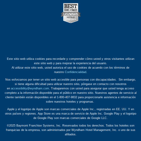
Este sitio web utiliza cookies para recordarle y comprender cómo usted y otros visitantes utilizan
este sitio web y para mejorar la experiencia del usuario.
Al utilizar este sitio web, usted autoriza el uso de cookies de acuerdo con los términos de
nuestro
Confidencialidad
.
Nos esforzamos por tener un sitio web accesible para personas con discapacidades. Sin embargo,
si tiene alguna dificultad para utilizar nuestro sitio, póngase en contacto con nosotros
en
accessibility@wyndham.com
. Trabajaremos con usted para asegurar que usted tenga acceso
completo a la información disponible para el público en nuestro sitio. Nuestros agentes de servicio al
cliente también están disponibles en el 1-800-407-9832 para proporcionarle asistencia e información
sobre nuestros hoteles y programas.
Apple y el logotipo de Apple son marcas comerciales de Apple Inc., registradas en EE. UU. Y en
otros países y regiones. App Store es una marca de servicio de Apple Inc. Google Play y el logotipo
de Google Play son marcas comerciales de Google LLC.
©2025 Baymont Franchise Systems, Inc. Reservados todos los derechos. Todos los hoteles son
franquicias de la empresa, son administrados por Wyndham Hotel Management, Inc. o uno de sus
afiliados.