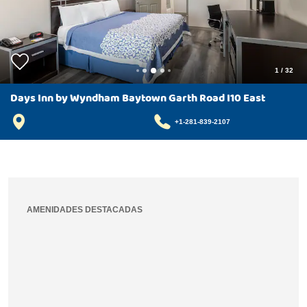
1
/
32
Days Inn by Wyndham Baytown Garth Road I10 East
+1-281-839-2107
AMENIDADES DESTACADAS