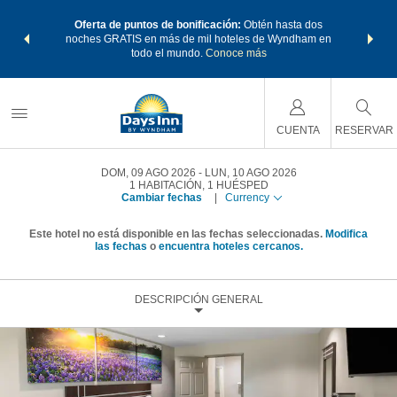
os Paquetes
Oferta de puntos de bonificación:
Obtén hasta dos
Agrupa tu 
os Wyndham
noches GRATIS en más de mil hoteles de Wyndham en
de viaje 
 MÁS
todo el mundo.
Conoce más
Rewar
CUENTA
RESERVAR
DOM, 09 AGO 2026
LUN, 10 AGO 2026
1
HABITACIÓN
,
1
HUÉSPED
Cambiar fechas
|
Currency
Este hotel no está disponible en las fechas seleccionadas.
Modifica
las fechas
o
encuentra hoteles cercanos.
DESCRIPCIÓN GENERAL