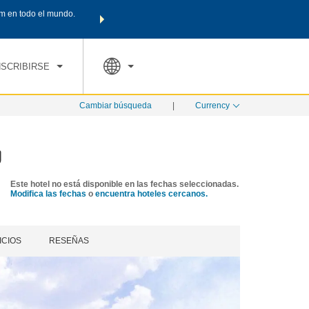
m en todo el mundo.
Agrupa tu hotel, vuelos y mucho más con los Paquetes de
PED
TARIFAS ESPECIALES
RESERVAR AHORA
en tu paquete tota
NSCRIBIRSE
Cambiar búsqueda
|
Currency
g
Este hotel no está disponible en las fechas seleccionadas.
Modifica las fechas
o
encuentra hoteles cercanos.
ICIOS
RESEÑAS