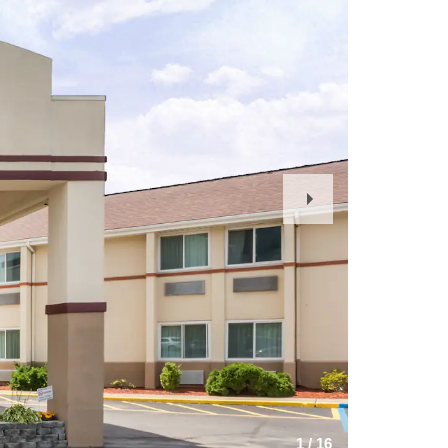
Next
Slide
1
/
16