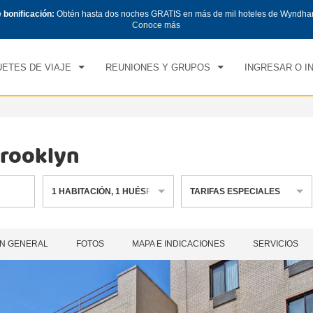
e bonificación:
Obtén hasta dos noches GRATIS en más de mil hoteles de Wyndha
CK IN
CHECK OUT
1
HABITACIÓN
,
1
HUÉS
Conoce más
, 06 AGO 2026
VIE, 07 AGO 2026
ETES DE VIAJE
REUNIONES Y GRUPOS
INGRESAR O I
rooklyn
1
HABITACIÓN
,
1
HUÉSPED
TARIFAS ESPECIALES
N GENERAL
FOTOS
MAPA E INDICACIONES
SERVICIOS