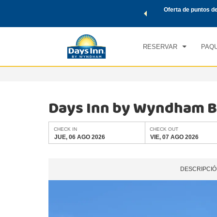
de viaje de Wyndham, además, gana puntos Wyndham Rewards
Oferta de puntos d
CHE
tal.
CONOCE MÁS
JUE
RESERVAR
PAQU
Days Inn by Wyndham B
CHECK IN
CHECK OUT
JUE, 06 AGO 2026
VIE, 07 AGO 2026
DESCRIPCIÓ