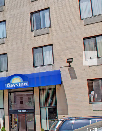
Next
Slide
1
/
20