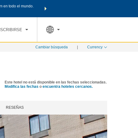
m en todo el mundo.
Agrupa tu hotel, vuelos y mucho más con los Paquetes de
PED
TARIFAS ESPECIALES
RESERVAR AHORA
en tu paquete tota
NSCRIBIRSE
Cambiar búsqueda
|
Currency
Este hotel no está disponible en las fechas seleccionadas.
Modifica las fechas
o
encuentra hoteles cercanos.
RESEÑAS