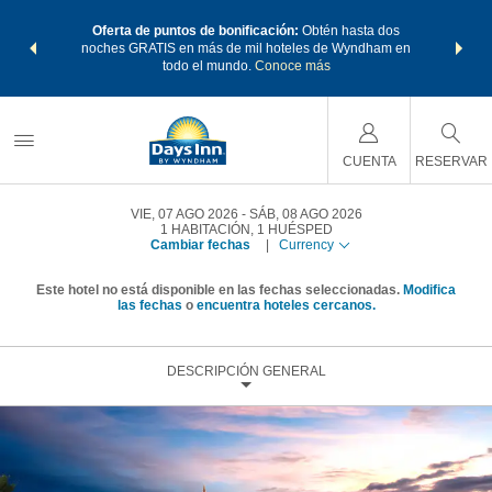
os Paquetes
Oferta de puntos de bonificación:
Obtén hasta dos
Agrupa tu 
os Wyndham
noches GRATIS en más de mil hoteles de Wyndham en
de viaje 
 MÁS
todo el mundo.
Conoce más
Rewar
CUENTA
RESERVAR
VIE, 07 AGO 2026
SÁB, 08 AGO 2026
1
HABITACIÓN
,
1
HUÉSPED
Cambiar fechas
|
Currency
Este hotel no está disponible en las fechas seleccionadas.
Modifica
las fechas
o
encuentra hoteles cercanos.
DESCRIPCIÓN GENERAL