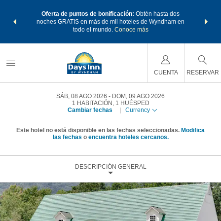
os Paquetes
Oferta de puntos de bonificación:
Obtén hasta dos
Agrupa tu 
os Wyndham
noches GRATIS en más de mil hoteles de Wyndham en
de viaje 
 MÁS
todo el mundo.
Conoce más
Rewar
CUENTA
RESERVAR
SÁB, 08 AGO 2026
DOM, 09 AGO 2026
1
HABITACIÓN
,
1
HUÉSPED
Cambiar fechas
|
Currency
Este hotel no está disponible en las fechas seleccionadas.
Modifica
las fechas
o
encuentra hoteles cercanos.
DESCRIPCIÓN GENERAL