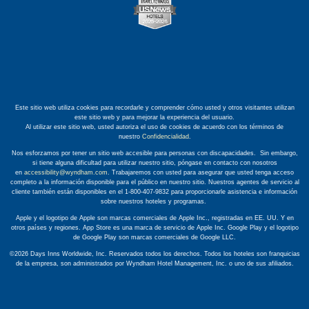
Este sitio web utiliza cookies para recordarle y comprender cómo usted y otros visitantes utilizan
este sitio web y para mejorar la experiencia del usuario.
Al utilizar este sitio web, usted autoriza el uso de cookies de acuerdo con los términos de
nuestro
Confidencialidad
.
Nos esforzamos por tener un sitio web accesible para personas con discapacidades. Sin embargo,
si tiene alguna dificultad para utilizar nuestro sitio, póngase en contacto con nosotros
en
accessibility@wyndham.com
. Trabajaremos con usted para asegurar que usted tenga acceso
completo a la información disponible para el público en nuestro sitio. Nuestros agentes de servicio al
cliente también están disponibles en el 1-800-407-9832 para proporcionarle asistencia e información
sobre nuestros hoteles y programas.
Apple y el logotipo de Apple son marcas comerciales de Apple Inc., registradas en EE. UU. Y en
otros países y regiones. App Store es una marca de servicio de Apple Inc. Google Play y el logotipo
de Google Play son marcas comerciales de Google LLC.
©2026 Days Inns Worldwide, Inc. Reservados todos los derechos. Todos los hoteles son franquicias
de la empresa, son administrados por Wyndham Hotel Management, Inc. o uno de sus afiliados.