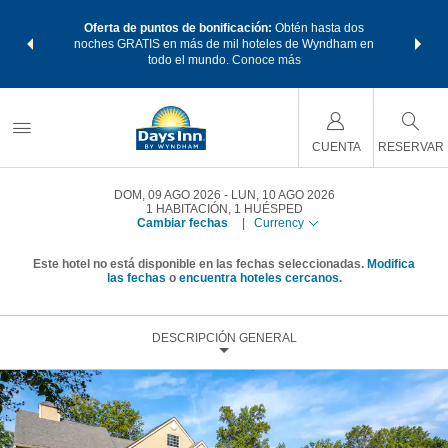
os Paquetes
Oferta de puntos de bonificación:
Obtén hasta dos
Agrupa tu 
os Wyndham
noches GRATIS en más de mil hoteles de Wyndham en
de viaje 
 MÁS
todo el mundo.
Conoce más
Rewar
CUENTA
RESERVAR
DOM, 09 AGO 2026
LUN, 10 AGO 2026
1
HABITACIÓN
,
1
HUÉSPED
Cambiar fechas
|
Currency
Este hotel no está disponible en las fechas seleccionadas.
Modifica
las fechas
o
encuentra hoteles cercanos.
DESCRIPCIÓN GENERAL