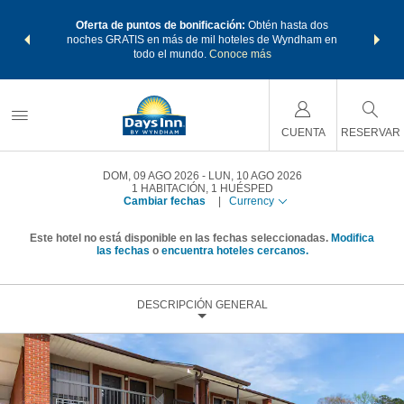
os Paquetes
Oferta de puntos de bonificación:
Obtén hasta dos
Agrupa tu 
os Wyndham
noches GRATIS en más de mil hoteles de Wyndham en
de viaje 
 MÁS
todo el mundo.
Conoce más
Rewar
CUENTA
RESERVAR
DOM, 09 AGO 2026
LUN, 10 AGO 2026
1
HABITACIÓN
,
1
HUÉSPED
Cambiar fechas
|
Currency
Este hotel no está disponible en las fechas seleccionadas.
Modifica
las fechas
o
encuentra hoteles cercanos.
DESCRIPCIÓN GENERAL