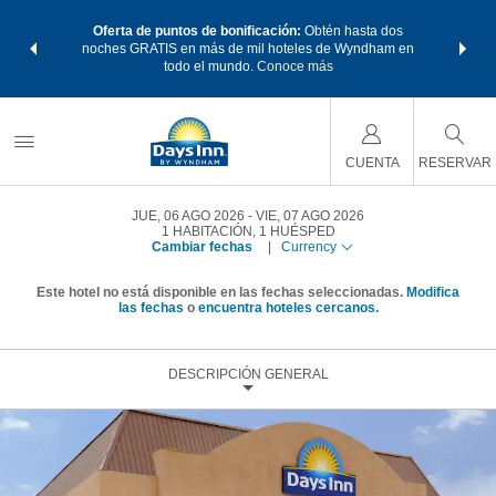
os Paquetes
Oferta de puntos de bonificación:
Obtén hasta dos
Agrupa tu 
os Wyndham
noches GRATIS en más de mil hoteles de Wyndham en
de viaje 
 MÁS
todo el mundo.
Conoce más
Rewar
CUENTA
RESERVAR
JUE, 06 AGO 2026
VIE, 07 AGO 2026
1
HABITACIÓN
,
1
HUÉSPED
Cambiar fechas
|
Currency
Este hotel no está disponible en las fechas seleccionadas.
Modifica
las fechas
o
encuentra hoteles cercanos.
DESCRIPCIÓN GENERAL