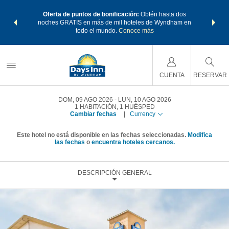
os Paquetes
Oferta de puntos de bonificación:
Obtén hasta dos
Agrupa tu 
os Wyndham
noches GRATIS en más de mil hoteles de Wyndham en
de viaje 
 MÁS
todo el mundo.
Conoce más
Rewar
CUENTA
RESERVAR
DOM, 09 AGO 2026
LUN, 10 AGO 2026
1
HABITACIÓN
,
1
HUÉSPED
Cambiar fechas
|
Currency
Este hotel no está disponible en las fechas seleccionadas.
Modifica
las fechas
o
encuentra hoteles cercanos.
DESCRIPCIÓN GENERAL