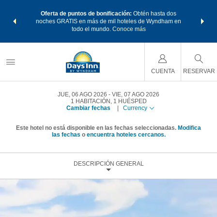
os Paquetes
Oferta de puntos de bonificación:
Obtén hasta dos
Agrupa tu 
os Wyndham
noches GRATIS en más de mil hoteles de Wyndham en
de viaje 
 MÁS
todo el mundo.
Conoce más
Rewar
CUENTA
RESERVAR
JUE, 06 AGO 2026
VIE, 07 AGO 2026
1
HABITACIÓN
,
1
HUÉSPED
Cambiar fechas
|
Currency
Este hotel no está disponible en las fechas seleccionadas.
Modifica
las fechas
o
encuentra hoteles cercanos.
DESCRIPCIÓN GENERAL