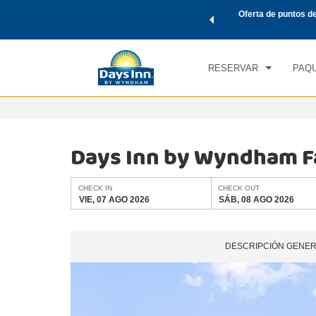
de viaje de Wyndham, además, gana puntos Wyndham Rewards
Oferta de puntos d
CHE
tal.
CONOCE MÁS
VIE
RESERVAR
PAQU
Days Inn by Wyndham Fa
CHECK IN
CHECK OUT
VIE, 07 AGO 2026
SÁB, 08 AGO 2026
DESCRIPCIÓN GENE