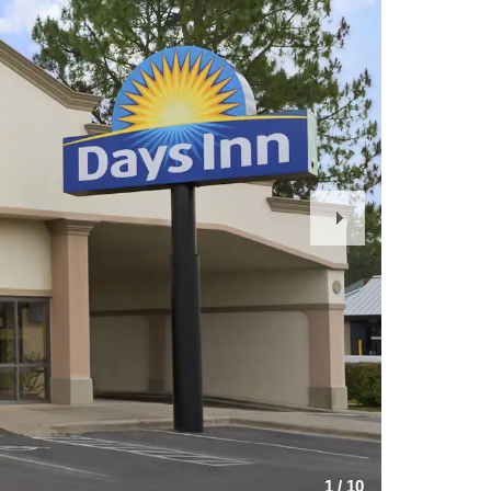
Next
Slide
1
/
10