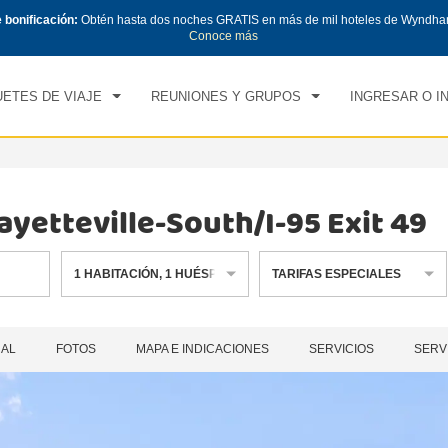
e bonificación:
Obtén hasta dos noches GRATIS en más de mil hoteles de Wyndha
CK IN
CHECK OUT
1
HABITACIÓN
,
1
HUÉS
Conoce más
, 07 AGO 2026
SÁB, 08 AGO 2026
ETES DE VIAJE
REUNIONES Y GRUPOS
INGRESAR O I
yetteville-South/I-95 Exit 49
1
HABITACIÓN
,
1
HUÉSPED
TARIFAS ESPECIALES
RAL
FOTOS
MAPA E INDICACIONES
SERVICIOS
SERV