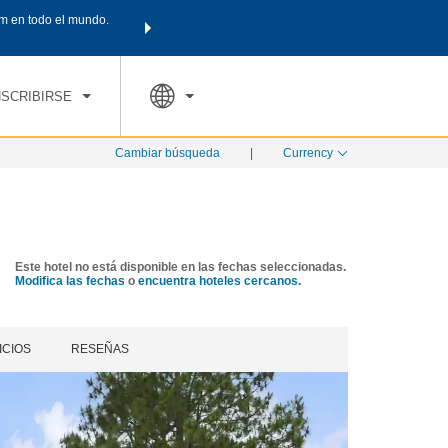
m en todo el mundo.
Agrupa tu hotel, vuelos y mucho más con los Paquetes de
PED
TARIFAS ESPECIALES
RESERVAR AHORA
en tu paquete tota
NSCRIBIRSE
Cambiar búsqueda
|
Currency
Este hotel no está disponible en las fechas seleccionadas.
Modifica las fechas
o
encuentra hoteles cercanos.
ICIOS
RESEÑAS