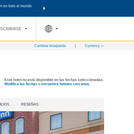
m en todo el mundo.
Agrupa tu hotel, vuelos y mucho más con los Paquetes de
PED
TARIFAS ESPECIALES
RESERVAR AHORA
en tu paquete tota
NSCRIBIRSE
Cambiar búsqueda
|
Currency
Este hotel no está disponible en las fechas seleccionadas.
Modifica las fechas
o
encuentra hoteles cercanos.
ICIOS
RESEÑAS