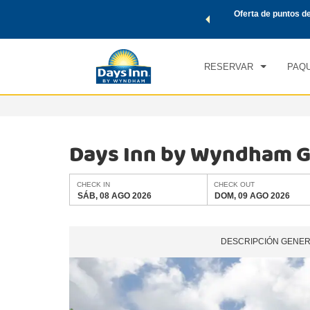
de viaje de Wyndham, además, gana puntos Wyndham Rewards
Oferta de puntos d
CHE
tal.
CONOCE MÁS
SÁB
RESERVAR
PAQU
Days Inn by Wyndham G
CHECK IN
CHECK OUT
SÁB, 08 AGO 2026
DOM, 09 AGO 2026
DESCRIPCIÓN GENE