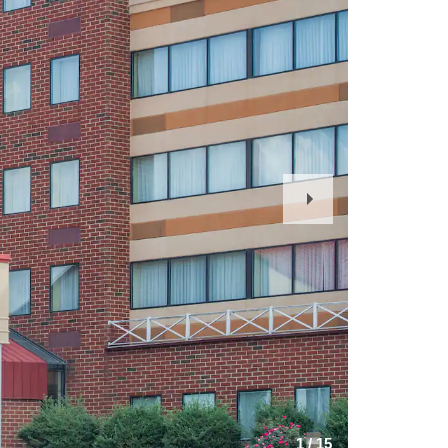
Next
Slide
1
/
15