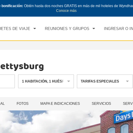
e bonificación:
Obtén hasta dos noches GRATIS en más de mil hoteles de Wyndha
CK IN
CHECK OUT
1
HABITACIÓN
,
1
HUÉS
Conoce más
, 08 AGO 2026
DOM, 09 AGO 2026
ETES DE VIAJE
REUNIONES Y GRUPOS
INGRESAR O I
ettysburg
1
HABITACIÓN
,
1
HUÉSPED
TARIFAS ESPECIALES
RAL
FOTOS
MAPA E INDICACIONES
SERVICIOS
SERV