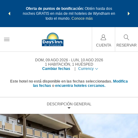
os Paquetes
Oferta de puntos de bonificación:
Obtén hasta dos
Agrupa tu 
os Wyndham
noches GRATIS en más de mil hoteles de Wyndham en
de viaje 
 MÁS
todo el mundo.
Conoce más
Rewar
CUENTA
RESERVAR
DOM, 09 AGO 2026
LUN, 10 AGO 2026
1
HABITACIÓN
,
1
HUÉSPED
Cambiar fechas
|
Currency
Este hotel no está disponible en las fechas seleccionadas.
Modifica
las fechas
o
encuentra hoteles cercanos.
DESCRIPCIÓN GENERAL