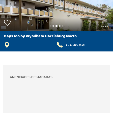
1
/
21
Days Inn by Wyndham Harrisburg North
+1-717-216-4605
AMENIDADES DESTACADAS