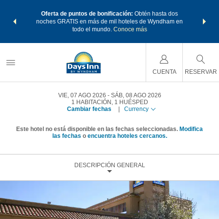
os Paquetes
Oferta de puntos de bonificación:
Obtén hasta dos
Agrupa tu 
os Wyndham
noches GRATIS en más de mil hoteles de Wyndham en
de viaje 
 MÁS
todo el mundo.
Conoce más
Rewar
CUENTA
RESERVAR
VIE, 07 AGO 2026
SÁB, 08 AGO 2026
1
HABITACIÓN
,
1
HUÉSPED
Cambiar fechas
|
Currency
Este hotel no está disponible en las fechas seleccionadas.
Modifica
las fechas
o
encuentra hoteles cercanos.
DESCRIPCIÓN GENERAL