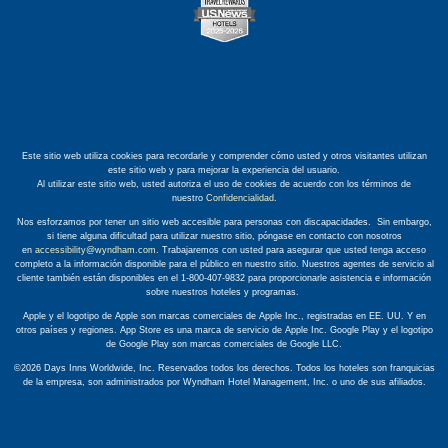
Este sitio web utiliza cookies para recordarle y comprender cómo usted y otros visitantes utilizan
este sitio web y para mejorar la experiencia del usuario.
Al utilizar este sitio web, usted autoriza el uso de cookies de acuerdo con los términos de
nuestro
Confidencialidad
.
Nos esforzamos por tener un sitio web accesible para personas con discapacidades. Sin embargo,
si tiene alguna dificultad para utilizar nuestro sitio, póngase en contacto con nosotros
en
accessibility@wyndham.com
. Trabajaremos con usted para asegurar que usted tenga acceso
completo a la información disponible para el público en nuestro sitio. Nuestros agentes de servicio al
cliente también están disponibles en el 1-800-407-9832 para proporcionarle asistencia e información
sobre nuestros hoteles y programas.
Apple y el logotipo de Apple son marcas comerciales de Apple Inc., registradas en EE. UU. Y en
otros países y regiones. App Store es una marca de servicio de Apple Inc. Google Play y el logotipo
de Google Play son marcas comerciales de Google LLC.
©2026 Days Inns Worldwide, Inc. Reservados todos los derechos. Todos los hoteles son franquicias
de la empresa, son administrados por Wyndham Hotel Management, Inc. o uno de sus afiliados.