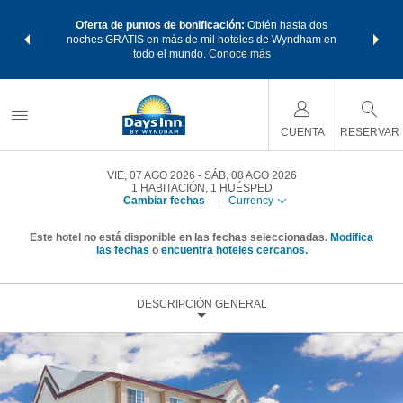
os Paquetes
Oferta de puntos de bonificación:
Obtén hasta dos
Agrupa tu 
os Wyndham
noches GRATIS en más de mil hoteles de Wyndham en
de viaje 
 MÁS
todo el mundo.
Conoce más
Rewar
CUENTA
RESERVAR
VIE, 07 AGO 2026
SÁB, 08 AGO 2026
1
HABITACIÓN
,
1
HUÉSPED
Cambiar fechas
|
Currency
Este hotel no está disponible en las fechas seleccionadas.
Modifica
las fechas
o
encuentra hoteles cercanos.
DESCRIPCIÓN GENERAL