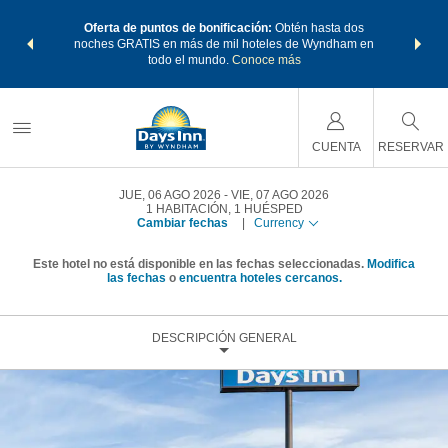
os Paquetes
Oferta de puntos de bonificación:
Obtén hasta dos
Agrupa tu 
os Wyndham
noches GRATIS en más de mil hoteles de Wyndham en
de viaje 
 MÁS
todo el mundo.
Conoce más
Rewar
CUENTA
RESERVAR
JUE, 06 AGO 2026
VIE, 07 AGO 2026
1
HABITACIÓN
,
1
HUÉSPED
Cambiar fechas
|
Currency
Este hotel no está disponible en las fechas seleccionadas.
Modifica
las fechas
o
encuentra hoteles cercanos.
DESCRIPCIÓN GENERAL