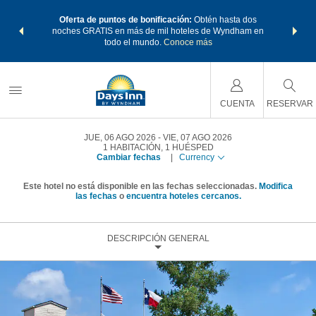
os Paquetes
Oferta de puntos de bonificación:
Obtén hasta dos
Agrupa tu 
os Wyndham
noches GRATIS en más de mil hoteles de Wyndham en
de viaje 
 MÁS
todo el mundo.
Conoce más
Rewar
CUENTA
RESERVAR
JUE, 06 AGO 2026
VIE, 07 AGO 2026
1
HABITACIÓN
,
1
HUÉSPED
Cambiar fechas
|
Currency
Este hotel no está disponible en las fechas seleccionadas.
Modifica
las fechas
o
encuentra hoteles cercanos.
DESCRIPCIÓN GENERAL