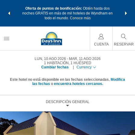
os Paquetes
Oferta de puntos de bonificación:
Obtén hasta dos
Agrupa tu 
os Wyndham
noches GRATIS en más de mil hoteles de Wyndham en
de viaje 
 MÁS
todo el mundo.
Conoce más
Rewar
CUENTA
RESERVAR
LUN, 10 AGO 2026
MAR, 11 AGO 2026
1
HABITACIÓN
,
1
HUÉSPED
Cambiar fechas
|
Currency
Este hotel no está disponible en las fechas seleccionadas.
Modifica
las fechas
o
encuentra hoteles cercanos.
DESCRIPCIÓN GENERAL