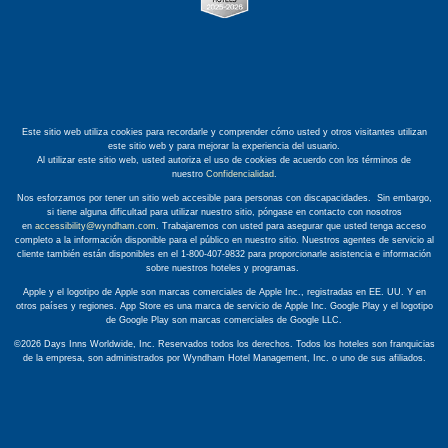
Este sitio web utiliza cookies para recordarle y comprender cómo usted y otros visitantes utilizan
este sitio web y para mejorar la experiencia del usuario.
Al utilizar este sitio web, usted autoriza el uso de cookies de acuerdo con los términos de
nuestro
Confidencialidad
.
Nos esforzamos por tener un sitio web accesible para personas con discapacidades. Sin embargo,
si tiene alguna dificultad para utilizar nuestro sitio, póngase en contacto con nosotros
en
accessibility@wyndham.com
. Trabajaremos con usted para asegurar que usted tenga acceso
completo a la información disponible para el público en nuestro sitio. Nuestros agentes de servicio al
cliente también están disponibles en el 1-800-407-9832 para proporcionarle asistencia e información
sobre nuestros hoteles y programas.
Apple y el logotipo de Apple son marcas comerciales de Apple Inc., registradas en EE. UU. Y en
otros países y regiones. App Store es una marca de servicio de Apple Inc. Google Play y el logotipo
de Google Play son marcas comerciales de Google LLC.
©2026 Days Inns Worldwide, Inc. Reservados todos los derechos. Todos los hoteles son franquicias
de la empresa, son administrados por Wyndham Hotel Management, Inc. o uno de sus afiliados.