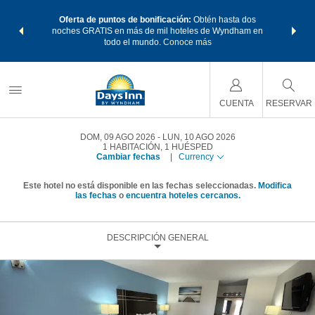
os Paquetes
Oferta de puntos de bonificación:
Obtén hasta dos
Agrupa tu 
os Wyndham
noches GRATIS en más de mil hoteles de Wyndham en
de viaje 
 MÁS
todo el mundo.
Conoce más
Rewar
CUENTA
RESERVAR
DOM, 09 AGO 2026
LUN, 10 AGO 2026
1
HABITACIÓN
,
1
HUÉSPED
Cambiar fechas
|
Currency
Este hotel no está disponible en las fechas seleccionadas.
Modifica
las fechas
o
encuentra hoteles cercanos.
DESCRIPCIÓN GENERAL