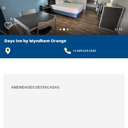
1
/
12
Days Inn by Wyndham Orange
+1-409-210-1642
AMENIDADES DESTACADAS