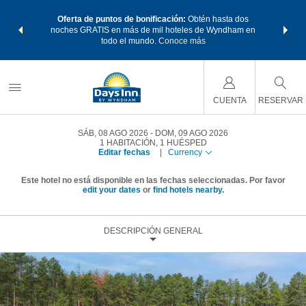
os Paquetes
Oferta de puntos de bonificación:
Obtén hasta dos
Agrupa tu 
os Wyndham
noches GRATIS en más de mil hoteles de Wyndham en
de viaje 
 MÁS
todo el mundo.
Conoce más
Rewar
CUENTA
RESERVAR
SÁB, 08 AGO 2026
DOM, 09 AGO 2026
1
HABITACIÓN
,
1
HUÉSPED
Editar fechas
|
Currency
Este hotel no está disponible en las fechas seleccionadas. Por favor
edit your dates
or
find hotels nearby.
DESCRIPCIÓN GENERAL