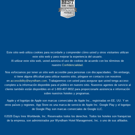
Este sitio web utiliza cookies para recordarle y comprender cómo usted y otros visitantes utilizan
este sitio web y para mejorar la experiencia del usuario.
Al utilizar este sitio web, usted autoriza el uso de cookies de acuerdo con los términos de
nuestro
Confidencialidad
.
Nos esforzamos por tener un sitio web accesible para personas con discapacidades. Sin embargo,
si tiene alguna dificultad para utilizar nuestro sitio, póngase en contacto con nosotros
en
accessibility@wyndham.com
. Trabajaremos con usted para asegurar que usted tenga acceso
completo a la información disponible para el público en nuestro sitio. Nuestros agentes de servicio al
cliente también están disponibles en el 1-800-407-9832 para proporcionarle asistencia e información
sobre nuestros hoteles y programas.
Apple y el logotipo de Apple son marcas comerciales de Apple Inc., registradas en EE. UU. Y en
otros países y regiones. App Store es una marca de servicio de Apple Inc. Google Play y el logotipo
de Google Play son marcas comerciales de Google LLC.
©2026 Days Inns Worldwide, Inc. Reservados todos los derechos. Todos los hoteles son franquicias
de la empresa, son administrados por Wyndham Hotel Management, Inc. o uno de sus afiliados.