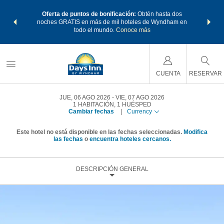
os Paquetes
Oferta de puntos de bonificación:
Obtén hasta dos
Agrupa tu 
os Wyndham
noches GRATIS en más de mil hoteles de Wyndham en
de viaje 
 MÁS
todo el mundo.
Conoce más
Rewar
CUENTA
RESERVAR
JUE, 06 AGO 2026
VIE, 07 AGO 2026
1
HABITACIÓN
,
1
HUÉSPED
Cambiar fechas
|
Currency
Este hotel no está disponible en las fechas seleccionadas.
Modifica
las fechas
o
encuentra hoteles cercanos.
DESCRIPCIÓN GENERAL