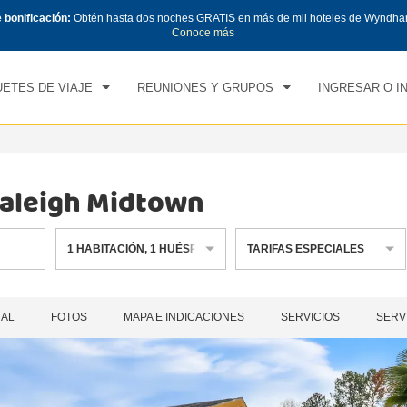
e bonificación:
Obtén hasta dos noches GRATIS en más de mil hoteles de Wyndha
CK IN
CHECK OUT
1
HABITACIÓN
,
1
HUÉS
Conoce más
, 06 AGO 2026
VIE, 07 AGO 2026
ETES DE VIAJE
REUNIONES Y GRUPOS
INGRESAR O I
aleigh Midtown
1
HABITACIÓN
,
1
HUÉSPED
TARIFAS ESPECIALES
RAL
FOTOS
MAPA E INDICACIONES
SERVICIOS
SERV