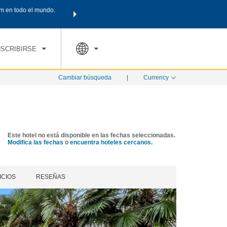
m en todo el mundo.
Agrupa tu hotel, vuelos y mucho más con los Paquetes de
PED
TARIFAS ESPECIALES
RESERVAR AHORA
en tu paquete tota
NSCRIBIRSE
Cambiar búsqueda
|
Currency
Este hotel no está disponible en las fechas seleccionadas.
Modifica las fechas
o
encuentra hoteles cercanos.
ICIOS
RESEÑAS