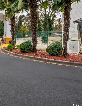
Next
Slide
1
/
35