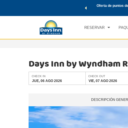
de viaje de Wyndham, además, gana puntos Wyndham Rewards
Oferta de puntos d
CHE
tal.
CONOCE MÁS
JUE
RESERVAR
PAQU
Days Inn by Wyndham R
CHECK IN
CHECK OUT
JUE, 06 AGO 2026
VIE, 07 AGO 2026
DESCRIPCIÓN GENE