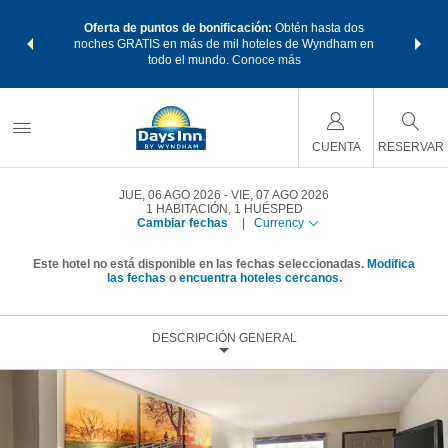
os Paquetes
Oferta de puntos de bonificación:
Obtén hasta dos
Agrupa tu 
os Wyndham
noches GRATIS en más de mil hoteles de Wyndham en
de viaje 
 MÁS
todo el mundo.
Conoce más
Rewar
CUENTA
RESERVAR
JUE, 06 AGO 2026
VIE, 07 AGO 2026
1
HABITACIÓN
,
1
HUÉSPED
Cambiar fechas
|
Currency
Este hotel no está disponible en las fechas seleccionadas.
Modifica
las fechas
o
encuentra hoteles cercanos.
DESCRIPCIÓN GENERAL