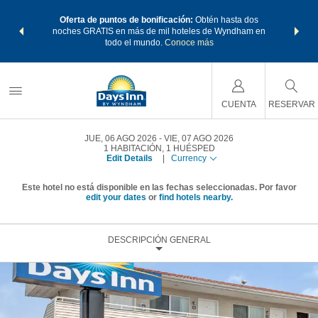
os Paquetes
Oferta de puntos de bonificación:
Obtén hasta dos
Agrupa tu 
os Wyndham
noches GRATIS en más de mil hoteles de Wyndham en
de viaje 
 MÁS
todo el mundo.
Conoce más
Rewar
CUENTA
RESERVAR
JUE, 06 AGO 2026
VIE, 07 AGO 2026
1
HABITACIÓN
,
1
HUÉSPED
Edit Details
|
Currency
Este hotel no está disponible en las fechas seleccionadas. Por favor
edit your dates
or
find hotels nearby.
DESCRIPCIÓN GENERAL