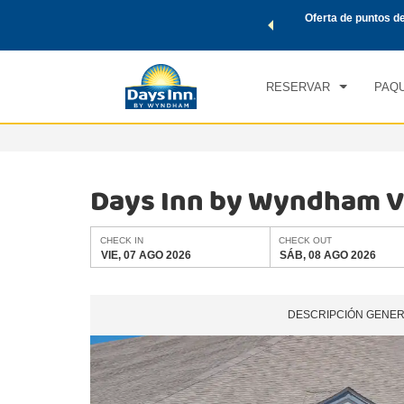
de viaje de Wyndham, además, gana puntos Wyndham Rewards
Oferta de puntos d
CHE
tal.
CONOCE MÁS
VIE
RESERVAR
PAQU
Days Inn by Wyndham V
CHECK IN
CHECK OUT
VIE, 07 AGO 2026
SÁB, 08 AGO 2026
DESCRIPCIÓN GENE