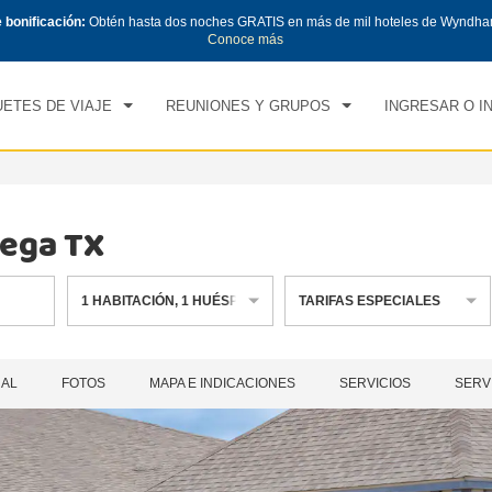
e bonificación:
Obtén hasta dos noches GRATIS en más de mil hoteles de Wyndha
CK IN
CHECK OUT
1
HABITACIÓN
,
1
HUÉS
Conoce más
, 07 AGO 2026
SÁB, 08 AGO 2026
ETES DE VIAJE
REUNIONES Y GRUPOS
INGRESAR O I
ega TX
1
HABITACIÓN
,
1
HUÉSPED
TARIFAS ESPECIALES
RAL
FOTOS
MAPA E INDICACIONES
SERVICIOS
SERV