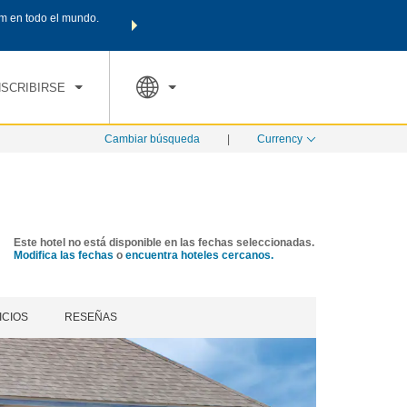
m en todo el mundo.
Agrupa tu hotel, vuelos y mucho más con los Paquetes de
PED
TARIFAS ESPECIALES
RESERVAR AHORA
en tu paquete tota
NSCRIBIRSE
Cambiar búsqueda
|
Currency
Este hotel no está disponible en las fechas seleccionadas.
Modifica las fechas
o
encuentra hoteles cercanos.
ICIOS
RESEÑAS