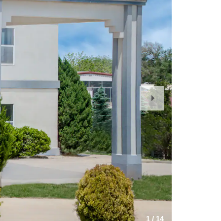
Next
Slide
1
/
14