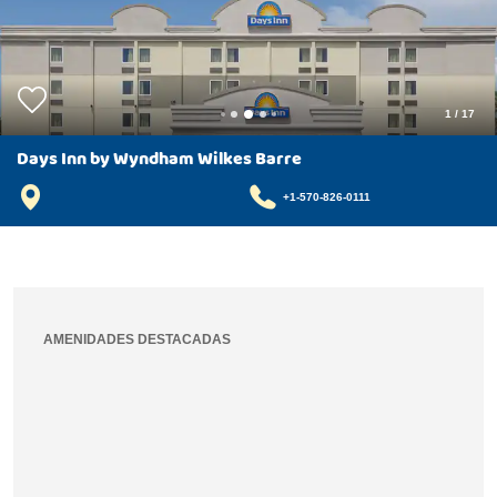
1
/
17
Days Inn by Wyndham Wilkes Barre
+1-570-826-0111
AMENIDADES DESTACADAS