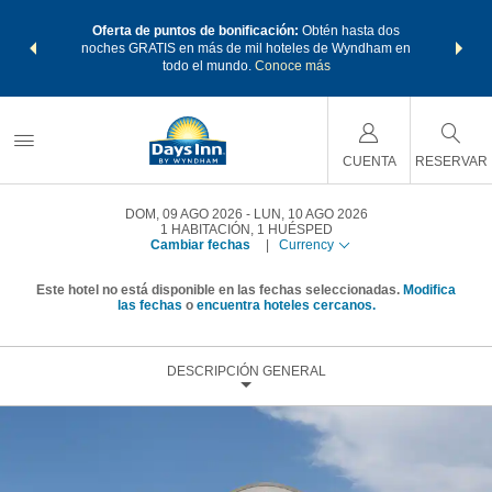
os Paquetes
Oferta de puntos de bonificación:
Obtén hasta dos
Agrupa tu 
os Wyndham
noches GRATIS en más de mil hoteles de Wyndham en
de viaje 
 MÁS
todo el mundo.
Conoce más
Rewar
CUENTA
RESERVAR
DOM, 09 AGO 2026
LUN, 10 AGO 2026
1
HABITACIÓN
,
1
HUÉSPED
Cambiar fechas
|
Currency
Este hotel no está disponible en las fechas seleccionadas.
Modifica
las fechas
o
encuentra hoteles cercanos.
DESCRIPCIÓN GENERAL