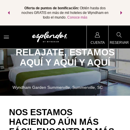
os Paquetes
Oferta de puntos de bonificación:
Obtén hasta dos
Agrupa tu 
os Wyndham
noches GRATIS en más de mil hoteles de Wyndham en
de viaje 
 MÁS
todo el mundo.
Conoce más
Rewar
CUENTA
RESERVAR
RELÁJATE, ESTAMOS
AQUÍ Y AQUÍ Y AQUÍ
Wyndham Garden Summerville, Summerville, SC
NOS ESTAMOS
HACIENDO AÚN MÁS