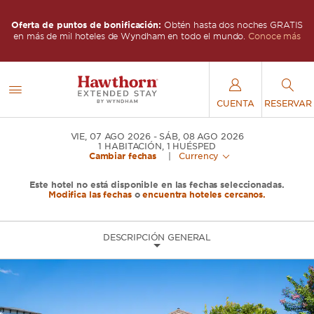
IS
Oferta de puntos de bonificación:
Obtén hasta dos noches GRATIS
O
s
en más de mil hoteles de Wyndham en todo el mundo.
Conoce más
CUENTA
RESERVAR
VIE, 07 AGO 2026
SÁB, 08 AGO 2026
1
HABITACIÓN
,
1
HUÉSPED
Cambiar fechas
|
Currency
Este hotel no está disponible en las fechas seleccionadas.
Modifica las fechas
o
encuentra hoteles cercanos.
DESCRIPCIÓN GENERAL