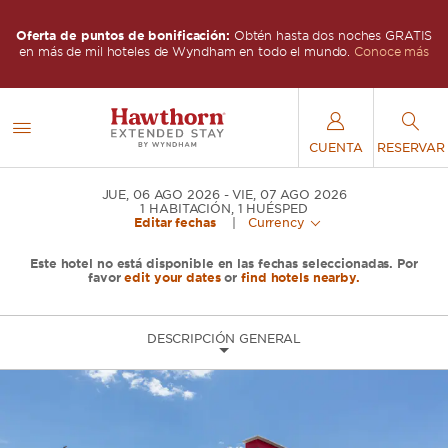
IS
Oferta de puntos de bonificación:
Obtén hasta dos noches GRATIS
O
s
en más de mil hoteles de Wyndham en todo el mundo.
Conoce más
CUENTA
RESERVAR
JUE, 06 AGO 2026
VIE, 07 AGO 2026
1
HABITACIÓN
,
1
HUÉSPED
Editar fechas
|
Currency
Este hotel no está disponible en las fechas seleccionadas. Por
favor
edit your dates
or
find hotels nearby.
DESCRIPCIÓN GENERAL