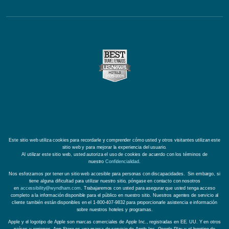
Este sitio web utiliza cookies para recordarle y comprender cómo usted y otros visitantes utilizan este
sitio web y para mejorar la experiencia del usuario.
Al utilizar este sitio web, usted autoriza el uso de cookies de acuerdo con los términos de
nuestro
Confidencialidad
.
Nos esforzamos por tener un sitio web accesible para personas con discapacidades. Sin embargo, si
tiene alguna dificultad para utilizar nuestro sitio, póngase en contacto con nosotros
en
accessibility@wyndham.com
. Trabajaremos con usted para asegurar que usted tenga acceso
completo a la información disponible para el público en nuestro sitio. Nuestros agentes de servicio al
cliente también están disponibles en el 1-800-407-9832 para proporcionarle asistencia e información
sobre nuestros hoteles y programas.
Apple y el logotipo de Apple son marcas comerciales de Apple Inc., registradas en EE. UU. Y en otros
países y regiones. App Store es una marca de servicio de Apple Inc. Google Play y el logotipo de