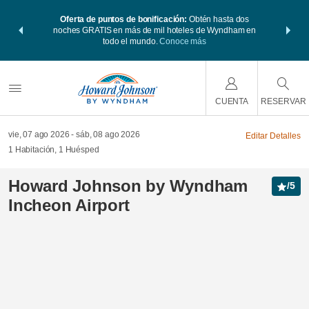
 Paquetes de
Oferta de puntos de bonificación:
Obtén hasta dos
Agrupa tu h
s Wyndham
noches GRATIS en más de mil hoteles de Wyndham en
viaje de
 MÁS
todo el mundo.
Conoce más
Rewar
CUENTA
RESERVAR
vie, 07 ago 2026
sáb, 08 ago 2026
Editar Detalles
1
Habitación
,
1
Huésped
Howard Johnson by Wyndham
/
5
Incheon Airport