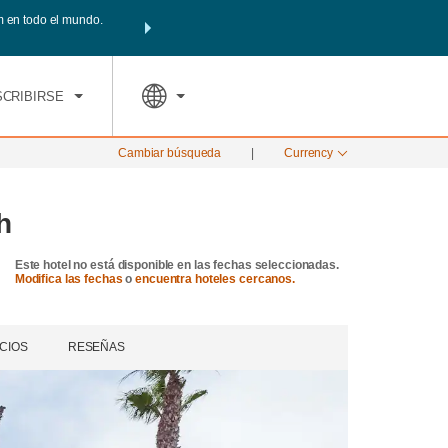
 en todo el mundo.
Agrupa tu hotel, vuelos y mucho más con los Paquetes de 
PED
TARIFAS ESPECIALES
RESERVAR AHORA
tu paquete total.
SCRIBIRSE
Cambiar búsqueda
|
Currency
h
Este hotel no está disponible en las fechas seleccionadas.
Modifica las fechas
o
encuentra hoteles cercanos.
CIOS
RESEÑAS