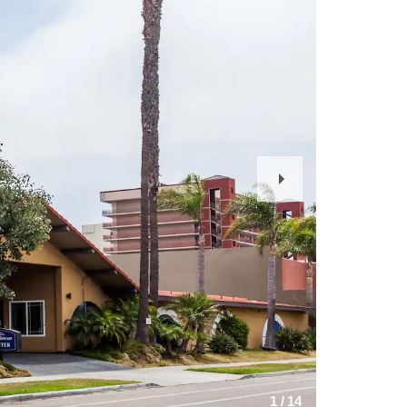
Next
Slide
1
/
14