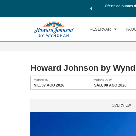
 viaje de Wyndham, además, gana puntos Wyndham Rewards en
Oferta de puntos d
CHE
l.
CONOCE MÁS
VIE
RESERVAR
PAQU
Howard Johnson by Wynd
CHECK IN
CHECK OUT
VIE, 07 AGO 2026
SÁB, 08 AGO 2026
OVERVIEW