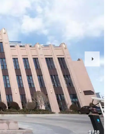
Next
Slide
1
/
18