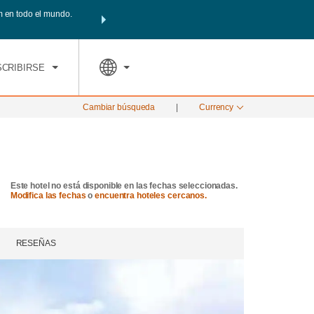
 en todo el mundo.
Agrupa tu hotel, vuelos y mucho más con los Paquetes de 
PED
TARIFAS ESPECIALES
RESERVAR AHORA
tu paquete total.
SCRIBIRSE
Cambiar búsqueda
|
Currency
Este hotel no está disponible en las fechas seleccionadas.
Modifica las fechas
o
encuentra hoteles cercanos.
RESEÑAS