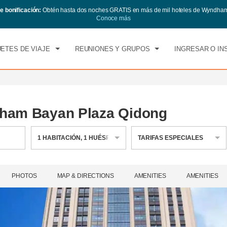
e bonificación:
Obtén hasta dos noches GRATIS en más de mil hoteles de Wyndham
CK IN
CHECK OUT
1
HABITACIÓN
,
1
HUÉS
Conoce más
, 07 AGO 2026
SÁB, 08 AGO 2026
ETES DE VIAJE
REUNIONES Y GRUPOS
INGRESAR O IN
ham Bayan Plaza Qidong
1
HABITACIÓN
,
1
HUÉSPED
TARIFAS ESPECIALES
PHOTOS
MAP & DIRECTIONS
AMENITIES
AMENITIES