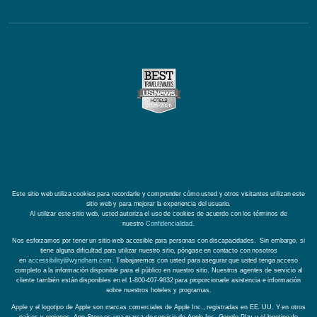
Este sitio web utiliza cookies para recordarle y comprender cómo usted y otros visitantes utilizan este
sitio web y para mejorar la experiencia del usuario.
Al utilizar este sitio web, usted autoriza el uso de cookies de acuerdo con los términos de
nuestro
Confidencialidad
.
Nos esforzamos por tener un sitio web accesible para personas con discapacidades. Sin embargo, si
tiene alguna dificultad para utilizar nuestro sitio, póngase en contacto con nosotros
en
accessibility@wyndham.com
. Trabajaremos con usted para asegurar que usted tenga acceso
completo a la información disponible para el público en nuestro sitio. Nuestros agentes de servicio al
cliente también están disponibles en el 1-800-407-9832 para proporcionarle asistencia e información
sobre nuestros hoteles y programas.
Apple y el logotipo de Apple son marcas comerciales de Apple Inc., registradas en EE. UU. Y en otros
países y regiones. App Store es una marca de servicio de Apple Inc. Google Play y el logotipo de