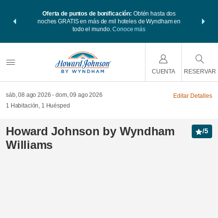
 Paquetes de
Oferta de puntos de bonificación:
Obtén hasta dos
Agrupa tu h
s Wyndham
noches GRATIS en más de mil hoteles de Wyndham en
viaje de
 MÁS
todo el mundo.
Conoce más
Rewar
CUENTA
RESERVAR
sáb, 08 ago 2026
dom, 09 ago 2026
Editar Detalles
1
Habitación
,
1
Huésped
Howard Johnson by Wyndham
/
5
Williams