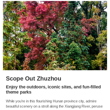
Scope Out Zhuzhou
Enjoy the outdoors, iconic sites, and fun-filled
theme parks
While you’re in this flourishing Hunan province city, admire
beautiful scenery on a stroll along the Xiangjiang River, peruse