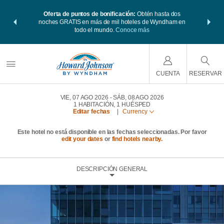
 Paquetes de
Oferta de puntos de bonificación:
Obtén hasta dos
Agrupa tu h
s Wyndham
noches GRATIS en más de mil hoteles de Wyndham en
viaje de
 MÁS
todo el mundo.
Conoce más
Rewar
CUENTA
RESERVAR
VIE, 07 AGO 2026
SÁB, 08 AGO 2026
1
HABITACIÓN
,
1
HUÉSPED
Editar fechas
|
Currency
Este hotel no está disponible en las fechas seleccionadas. Por favor
edit your dates
or
find hotels nearby.
DESCRIPCIÓN GENERAL