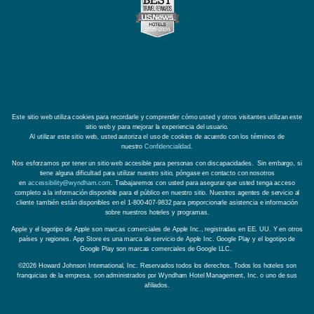
Este sitio web utiliza cookies para recordarle y comprender cómo usted y otros visitantes utilizan este
sitio web y para mejorar la experiencia del usuario.
Al utilizar este sitio web, usted autoriza el uso de cookies de acuerdo con los términos de
nuestro
Confidencialidad
.
Nos esforzamos por tener un sitio web accesible para personas con discapacidades. Sin embargo, si
tiene alguna dificultad para utilizar nuestro sitio, póngase en contacto con nosotros
en
accessibility@wyndham.com
. Trabajaremos con usted para asegurar que usted tenga acceso
completo a la información disponible para el público en nuestro sitio. Nuestros agentes de servicio al
cliente también están disponibles en el 1-800-407-9832 para proporcionarle asistencia e información
sobre nuestros hoteles y programas.
Apple y el logotipo de Apple son marcas comerciales de Apple Inc., registradas en EE. UU. Y en otros
países y regiones. App Store es una marca de servicio de Apple Inc. Google Play y el logotipo de
Google Play son marcas comerciales de Google LLC.
©2026 Howard Johnson International, Inc. Reservados todos los derechos. Todos los hoteles son
franquicias de la empresa, son administrados por Wyndham Hotel Management, Inc. o uno de sus
afiliados.