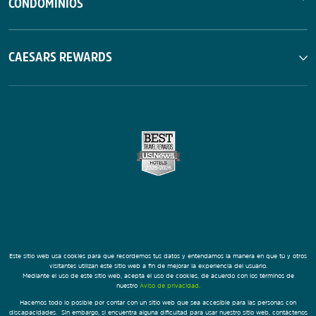
CONDOMINIOS
CAESARS REWARDS
Este sitio web usa cookies para que recordemos tus datos y entendamos la manera en que tú y otros
visitantes utilizan este sitio web a fin de mejorar la experiencia del usuario.
Mediante el uso de este sitio web, acepta el uso de cookies, de acuerdo con los términos de
nuestro
Aviso de privacidad.
Hacemos todo lo posible por contar con un sitio web que sea accesible para las personas con
discapacidades. Sin embargo, si encuentra alguna dificultad para usar nuestro sitio web, contáctenos