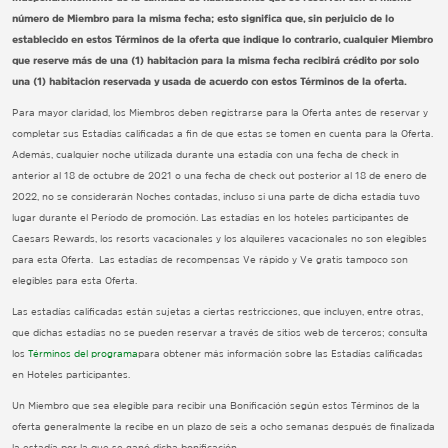
número de Miembro para la misma fecha; esto significa que, sin perjuicio de lo
establecido en estos Términos de la oferta que indique lo contrario, cualquier Miembro
que reserve más de una (1) habitación para la misma fecha recibirá crédito por solo
una (1) habitación reservada y usada de acuerdo con estos Términos de la oferta.
Para mayor claridad, los Miembros deben registrarse para la Oferta antes de reservar y
completar sus Estadías calificadas a fin de que estas se tomen en cuenta para la Oferta.
Además, cualquier noche utilizada durante una estadía con una fecha de check in
anterior al 18 de octubre de 2021 o una fecha de check out posterior al 18 de enero de
2022, no se considerarán Noches contadas, incluso si una parte de dicha estadía tuvo
lugar durante el Período de promoción. Las estadías en los hoteles participantes de
Caesars Rewards, los resorts vacacionales y los alquileres vacacionales no son elegibles
para esta Oferta. Las estadías de recompensas Ve rápido y Ve gratis tampoco son
elegibles para esta Oferta.
Las estadías calificadas están sujetas a ciertas restricciones, que incluyen, entre otras,
que dichas estadías no se pueden reservar a través de sitios web de terceros; consulta
los
Términos del programa
para obtener más información sobre las Estadías calificadas
en Hoteles participantes.
Un Miembro que sea elegible para recibir una Bonificación según estos Términos de la
oferta generalmente la recibe en un plazo de seis a ocho semanas después de finalizada
la estadía por la que se ganó dicha bonificación.