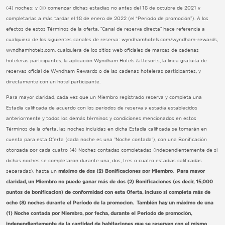
(4) noches; y (iii) comenzar dichas estadías no antes del 18 de octubre de 2021 y
completarlas a más tardar el 18 de enero de 2022 (el “Período de promoción”). A los
efectos de estos Términos de la oferta, "Canal de reserva directa" hace referencia a
cualquiera de los siguientes canales de reserva: wyndhamhotels.com/wyndham-rewards,
wyndhamhotels.com, cualquiera de los sitios web oficiales de marcas de cadenas
hoteleras participantes, la aplicación Wyndham Hotels & Resorts, la línea gratuita de
reservas oficial de Wyndham Rewards o de las cadenas hoteleras participantes, y
directamente con un hotel participante.
Para mayor claridad, cada vez que un Miembro registrado reserva y completa una
Estadía calificada de acuerdo con los períodos de reserva y estadía establecidos
anteriormente y todos los demás términos y condiciones mencionados en estos
Términos de la oferta, las noches incluidas en dicha Estadía calificada se tomarán en
cuenta para esta Oferta (cada noche es una "Noche contada"), con una Bonificación
otorgada por cada cuatro (4) Noches contadas completadas (independientemente de si
dichas noches se completaron durante una, dos, tres o cuatro estadías calificadas
separadas), hasta un
máximo de dos (2) Bonificaciones por Miembro
.
Para mayor
claridad, un Miembro no puede ganar más de dos (2) Bonificaciones (es decir, 15,000
puntos de bonificación) de conformidad con esta Oferta, incluso si completa más de
ocho (8) noches durante el Período de la promoción. También hay un máximo de una
(1) Noche contada por Miembro, por fecha, durante el Período de promoción,
independientemente de la cantidad de habitaciones que se reserven con el mismo