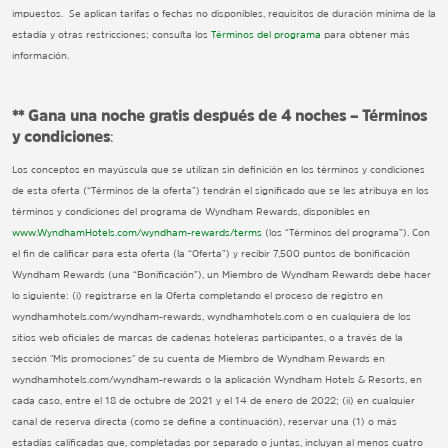
impuestos. Se aplican tarifas o fechas no disponibles, requisitos de duración mínima de la
estadía y otras restricciones; consulta los
Términos del programa
para obtener más
información.
** Gana una noche gratis después de 4 noches – Términos
y condiciones
:
Los conceptos en mayúscula que se utilizan sin definición en los términos y condiciones
de esta oferta (“Términos de la oferta”) tendrán el significado que se les atribuya en los
términos y condiciones del programa de Wyndham Rewards, disponibles en
www.WyndhamHotels.com/wyndham-rewards/terms
(los “Términos del programa”). Con
el fin de calificar para esta oferta (la “Oferta”) y recibir 7,500 puntos de bonificación
Wyndham Rewards (una “Bonificación”), un Miembro de Wyndham Rewards debe hacer
lo siguiente: (i) registrarse en la Oferta completando el proceso de registro en
wyndhamhotels.com/wyndham-rewards, wyndhamhotels.com o en cualquiera de los
sitios web oficiales de marcas de cadenas hoteleras participantes, o a través de la
sección "Mis promociones" de su cuenta de Miembro de Wyndham Rewards en
wyndhamhotels.com/wyndham-rewards o la aplicación Wyndham Hotels & Resorts, en
cada caso, entre el 18 de octubre de 2021 y el 14 de enero de 2022; (ii) en cualquier
canal de reserva directa (como se define a continuación), reservar una (1) o más
estadías calificadas que, completadas por separado o juntas, incluyan al menos cuatro