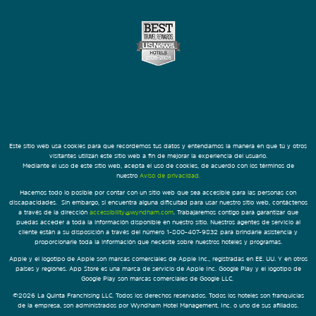
Este sitio web usa cookies para que recordemos tus datos y entendamos la manera en que tú y otros
visitantes utilizan este sitio web a fin de mejorar la experiencia del usuario.
Mediante el uso de este sitio web, acepta el uso de cookies, de acuerdo con los términos de
nuestro
Aviso de privacidad.
Hacemos todo lo posible por contar con un sitio web que sea accesible para las personas con
discapacidades. Sin embargo, si encuentra alguna dificultad para usar nuestro sitio web, contáctenos
a través de la dirección
accessibility@wyndham.com
. Trabajaremos contigo para garantizar que
puedas acceder a toda la información disponible en nuestro sitio. Nuestros agentes de servicio al
cliente están a su disposición a través del número 1-800-407-9832 para brindarle asistencia y
proporcionarle toda la información que necesite sobre nuestros hoteles y programas.
Apple y el logotipo de Apple son marcas comerciales de Apple Inc., registradas en EE. UU. Y en otros
países y regiones. App Store es una marca de servicio de Apple Inc. Google Play y el logotipo de
Google Play son marcas comerciales de Google LLC.
©2026 La Quinta Franchising LLC. Todos los derechos reservados. Todos los hoteles son franquicias
de la empresa, son administrados por Wyndham Hotel Management, Inc. o uno de sus afiliados.