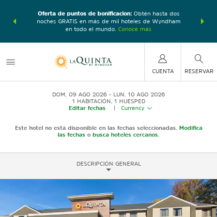
con los
Agrupa
Oferta de puntos de bonificación:
Obtén hasta dos
ás, gana
Paquete
noches GRATIS en más de mil hoteles de Wyndham
e total.
puntos 
en todo el mundo.
Conoce más
CUENTA
RESERVAR
DOM, 09 AGO 2026
LUN, 10 AGO 2026
1
HABITACIÓN
,
1
HUÉSPED
Editar fechas
|
Currency
Este hotel no está disponible en las fechas seleccionadas.
Modifica
las fechas
o
busca hoteles cercanos.
DESCRIPCIÓN GENERAL