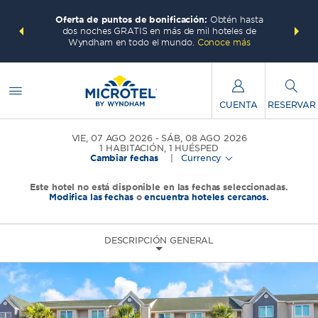
 con los
Agrupa 
Oferta de puntos de bonificación:
Obtén hasta
ás, gana
Paquete
dos noches GRATIS en más de mil hoteles de
te total.
puntos W
Wyndham en todo el mundo.
Conoce más
CUENTA
RESERVAR
VIE, 07 AGO 2026
SÁB, 08 AGO 2026
1
HABITACIÓN
,
1
HUÉSPED
Cambiar fechas
|
Currency
Este hotel no está disponible en las fechas seleccionadas.
Modifica las fechas
o
encuentra hoteles cercanos.
DESCRIPCIÓN GENERAL