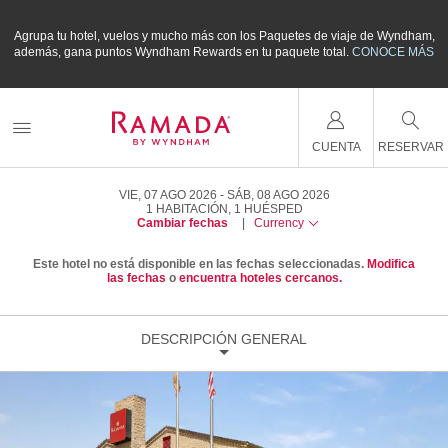
m,
Agrupa tu hotel, vuelos y mucho más con los Paquetes de viaje de Wyndham,
A
ÁS
además, gana puntos Wyndham Rewards en tu paquete total.
CONOCE MÁS
a
CUENTA
RESERVAR
VIE, 07 AGO 2026
SÁB, 08 AGO 2026
1
HABITACIÓN
,
1
HUÉSPED
Cambiar fechas
|
Currency
Este hotel no está disponible en las fechas seleccionadas.
Modifica
las fechas
o
encuentra hoteles cercanos.
DESCRIPCIÓN GENERAL