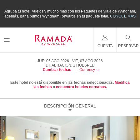
m,
Agrupa tu hotel, vuelos y mucho más con los Paquetes de viaje de Wyndham,
A
ÁS
además, gana puntos Wyndham Rewards en tu paquete total.
CONOCE MÁS
a
CUENTA
RESERVAR
JUE, 06 AGO 2026
VIE, 07 AGO 2026
1
HABITACIÓN
,
1
HUÉSPED
Cambiar fechas
|
Currency
Este hotel no está disponible en las fechas seleccionadas.
Modifica
las fechas
o
encuentra hoteles cercanos.
DESCRIPCIÓN GENERAL