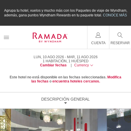
m,
Agrupa tu hotel, vuelos y mucho más con los Paquetes de viaje de Wyndham,
A
ÁS
además, gana puntos Wyndham Rewards en tu paquete total.
CONOCE MÁS
a
CUENTA
RESERVAR
LUN, 10 AGO 2026
MAR, 11 AGO 2026
1
HABITACIÓN
,
1
HUÉSPED
Cambiar fechas
|
Currency
Este hotel no está disponible en las fechas seleccionadas.
Modifica
las fechas
o
encuentra hoteles cercanos.
DESCRIPCIÓN GENERAL