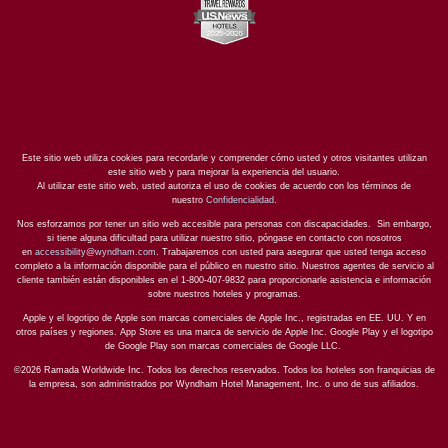
Este sitio web utiliza cookies para recordarle y comprender cómo usted y otros visitantes utilizan
este sitio web y para mejorar la experiencia del usuario.
Al utilizar este sitio web, usted autoriza el uso de cookies de acuerdo con los términos de
nuestro
Confidencialidad
.
Nos esforzamos por tener un sitio web accesible para personas con discapacidades. Sin embargo,
si tiene alguna dificultad para utilizar nuestro sitio, póngase en contacto con nosotros
en
accessibility@wyndham.com
. Trabajaremos con usted para asegurar que usted tenga acceso
completo a la información disponible para el público en nuestro sitio. Nuestros agentes de servicio al
cliente también están disponibles en el 1-800-407-9832 para proporcionarle asistencia e información
sobre nuestros hoteles y programas.
Apple y el logotipo de Apple son marcas comerciales de Apple Inc., registradas en EE. UU. Y en
otros países y regiones. App Store es una marca de servicio de Apple Inc. Google Play y el logotipo
de Google Play son marcas comerciales de Google LLC.
©2026 Ramada Worldwide Inc. Todos los derechos reservados. Todos los hoteles son franquicias de
la empresa, son administrados por Wyndham Hotel Management, Inc. o uno de sus afiliados.