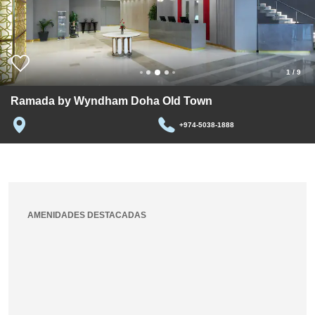
1
/
9
Ramada by Wyndham Doha Old Town
+974-5038-1888
AMENIDADES DESTACADAS