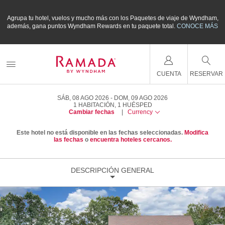
m,
Agrupa tu hotel, vuelos y mucho más con los Paquetes de viaje de Wyndham,
A
ÁS
además, gana puntos Wyndham Rewards en tu paquete total.
CONOCE MÁS
a
CUENTA
RESERVAR
SÁB, 08 AGO 2026
DOM, 09 AGO 2026
1
HABITACIÓN
,
1
HUÉSPED
Cambiar fechas
|
Currency
Este hotel no está disponible en las fechas seleccionadas.
Modifica
las fechas
o
encuentra hoteles cercanos.
DESCRIPCIÓN GENERAL