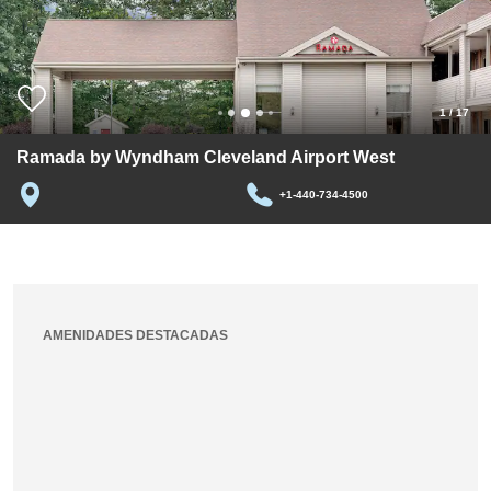
1
/
17
Ramada by Wyndham Cleveland Airport West
+1-440-734-4500
AMENIDADES DESTACADAS