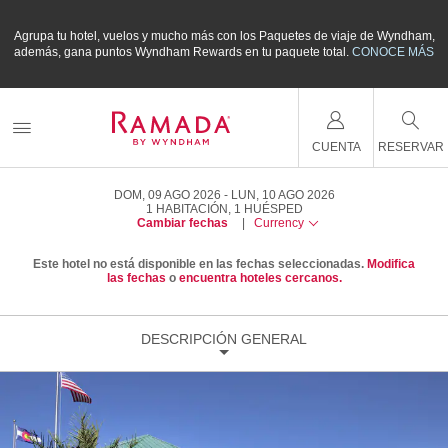
m,
Agrupa tu hotel, vuelos y mucho más con los Paquetes de viaje de Wyndham,
A
ÁS
además, gana puntos Wyndham Rewards en tu paquete total.
CONOCE MÁS
a
CUENTA
RESERVAR
DOM, 09 AGO 2026
LUN, 10 AGO 2026
1
HABITACIÓN
,
1
HUÉSPED
Cambiar fechas
|
Currency
Este hotel no está disponible en las fechas seleccionadas.
Modifica
las fechas
o
encuentra hoteles cercanos.
DESCRIPCIÓN GENERAL